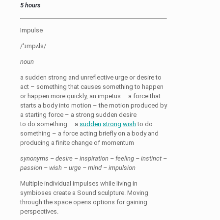
5 hours
Impulse
/ˈɪmpʌls/
noun
a sudden strong and unreflective urge or desire to
act – something that causes something to happen
or happen more quickly, an impetus – a force that
starts a body into motion – the motion produced by
a starting force – a strong sudden desire
to do something – a
sudden
strong
wish
to do
something – a force acting briefly on a body and
producing a finite change of momentum
synonyms – desire – inspiration – feeling – instinct –
passion – wish – urge – mind – impulsion
Multiple individual impulses while living in
symbioses create a Sound sculpture. Moving
through the space opens options for gaining
perspectives.