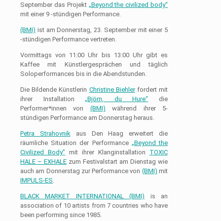
September das Projekt
„Beyond the civilized body“
mit einer 9 -stündigen Performance.
(BMI)
ist am Donnerstag, 23. September mit einer 5
-stündigen Performance vertreten.
Vormittags von 11:00 Uhr bis 13:00 Uhr gibt es
Kaffee mit Künstlergesprächen und täglich
Soloperformances bis in die Abendstunden.
Die Bildende Künstlerin
Christine Biehler
fordert mit
ihrer Installation
„Björn, du Hure“
die
Performer*innen von
(BMI)
während ihrer 5-
stündigen Performance am Donnerstag heraus.
Petra Strahovnik
aus Den Haag erweitert die
räumliche Situation der Performance
„Beyond the
Civilized Body”
mit ihrer Klanginstallation
TOXIC
HALE – EXHALE
zum Festivalstart am Dienstag wie
auch am Donnerstag zur Performance von
(BMI)
mit
IMPULS-ES
.
BLACK MARKET INTERNATIONAL (BMI)
is an
association of 10 artists from 7 countries who have
been performing since 1985.