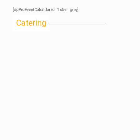
[dpProEventCalendar id=1 skin=grey]
Catering