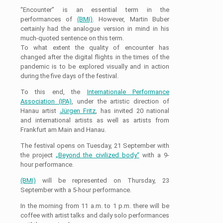
“Encounter” is an essential term in the
performances of
(BMI)
. However, Martin Buber
certainly had the analogue version in mind in his
much-quoted sentence on this term.
To what extent the quality of encounter has
changed after the digital flights in the times of the
pandemic is to be explored visually and in action
during the five days of the festival.
To this end, the
Internationale Performance
Association (IPA)
, under the artistic direction of
Hanau artist
Jürgen Fritz
, has invited 20 national
and international artists as well as artists from
Frankfurt am Main and Hanau.
The festival opens on Tuesday, 21 September with
the project
„Beyond the civilized body“
with a 9-
hour performance.
(BMI)
will be represented on Thursday, 23
September with a 5-hour performance.
In the morning from 11 a.m. to 1 p.m. there will be
coffee with artist talks and daily solo performances