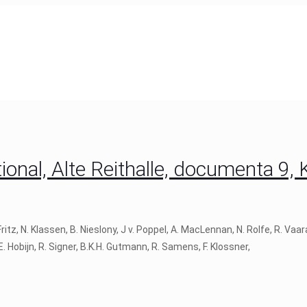
onal, Alte Reithalle, documenta 9, 
, N. Klassen, B. Nieslony, J v. Poppel, A. MacLennan, N. Rolfe, R. Vaa
 E. Hobijn, R. Signer, B.K.H. Gutmann, R. Samens, F. Klossner,