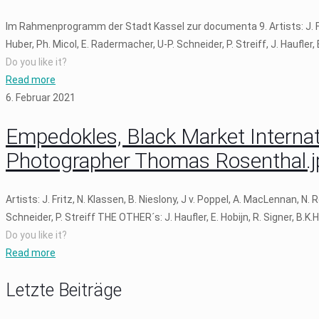
Im Rahmenprogramm der Stadt Kassel zur documenta 9. Artists: J. Fritz
Huber, Ph. Micol, E. Radermacher, U-P. Schneider, P. Streiff, J. Haufler,
Do you like it?
Read more
6. Februar 2021
Empedokles, Black Market Internati
Photographer Thomas Rosenthal.j
Artists: J. Fritz, N. Klassen, B. Nieslony, J v. Poppel, A. MacLennan, 
Schneider, P. Streiff THE OTHER´s: J. Haufler, E. Hobijn, R. Signer, B.
Do you like it?
Read more
Letzte Beiträge