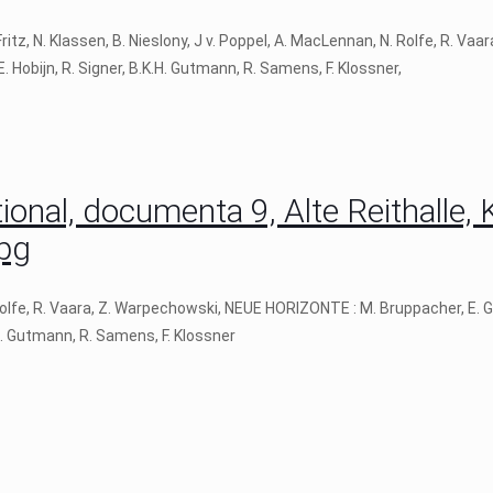
, N. Klassen, B. Nieslony, J v. Poppel, A. MacLennan, N. Rolfe, R. Vaa
 E. Hobijn, R. Signer, B.K.H. Gutmann, R. Samens, F. Klossner,
onal, documenta 9, Alte Reithalle, 
pg
N. Rolfe, R. Vaara, Z. Warpechowski, NEUE HORIZONTE : M. Bruppacher, E. 
K.H. Gutmann, R. Samens, F. Klossner