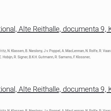
onal, Alte Reithalle, documenta 9, 
, N. Klassen, B. Nieslony, J v. Poppel, A. MacLennan, N. Rolfe, R. Vaa
 E. Hobijn, R. Signer, B.K.H. Gutmann, R. Samens, F. Klossner,
onal, Alte Reithalle, documenta 9, 
, N. Klassen, B. Nieslony, J v. Poppel, A. MacLennan, N. Rolfe, R. Vaa